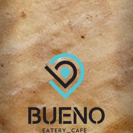
Μάζεψε πόντους και
αγόρασε τα προϊόντα
σου δωρεάν
Το Bueno σε επιβραβεύει και σου χαρίζει
πόντους με κάθε Online Παραγγελία.